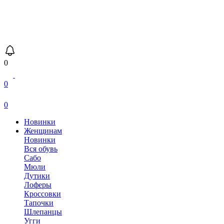
0
0
0
Новинки
Женщинам
Новинки
Вся обувь
Сабо
Мюли
Дутики
Лоферы
Кроссовки
Тапочки
Шлепанцы
Угги