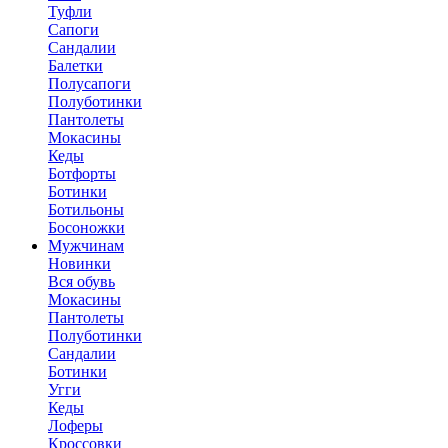
Туфли
Сапоги
Сандалии
Балетки
Полусапоги
Полуботинки
Пантолеты
Мокасины
Кеды
Ботфорты
Ботинки
Ботильоны
Босоножки
Мужчинам
Новинки
Вся обувь
Мокасины
Пантолеты
Полуботинки
Сандалии
Ботинки
Угги
Кеды
Лоферы
Кроссовки