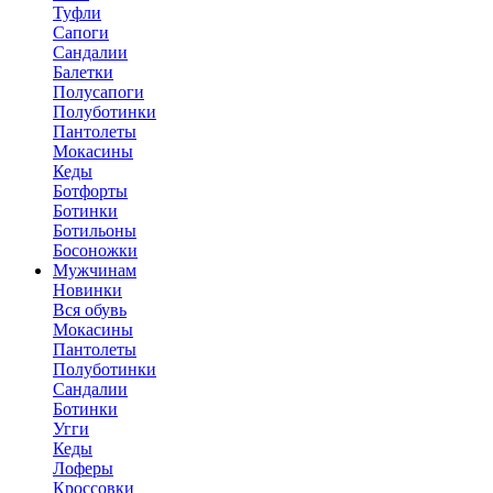
Туфли
Сапоги
Сандалии
Балетки
Полусапоги
Полуботинки
Пантолеты
Мокасины
Кеды
Ботфорты
Ботинки
Ботильоны
Босоножки
Мужчинам
Новинки
Вся обувь
Мокасины
Пантолеты
Полуботинки
Сандалии
Ботинки
Угги
Кеды
Лоферы
Кроссовки