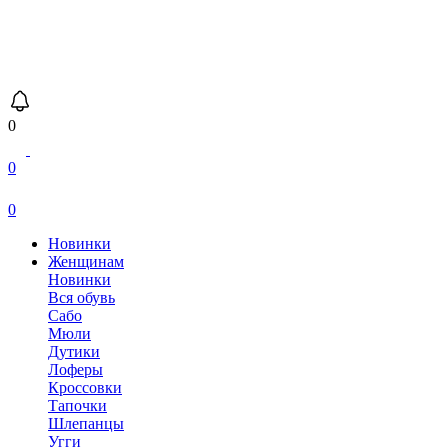
0
0
0
Новинки
Женщинам
Новинки
Вся обувь
Сабо
Мюли
Дутики
Лоферы
Кроссовки
Тапочки
Шлепанцы
Угги