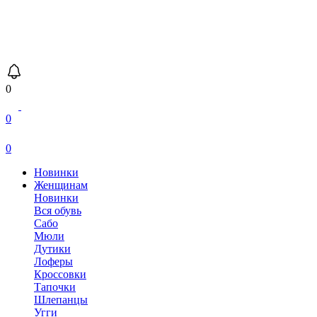
0
0
0
Новинки
Женщинам
Новинки
Вся обувь
Сабо
Мюли
Дутики
Лоферы
Кроссовки
Тапочки
Шлепанцы
Угги