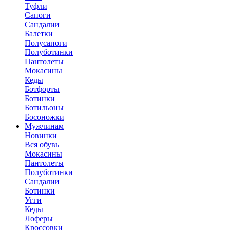
Туфли
Сапоги
Сандалии
Балетки
Полусапоги
Полуботинки
Пантолеты
Мокасины
Кеды
Ботфорты
Ботинки
Ботильоны
Босоножки
Мужчинам
Новинки
Вся обувь
Мокасины
Пантолеты
Полуботинки
Сандалии
Ботинки
Угги
Кеды
Лоферы
Кроссовки