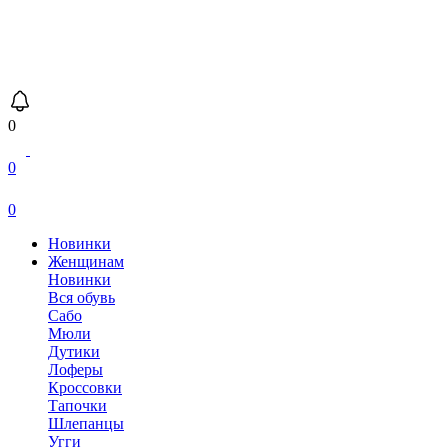
0
0
0
Новинки
Женщинам
Новинки
Вся обувь
Сабо
Мюли
Дутики
Лоферы
Кроссовки
Тапочки
Шлепанцы
Угги