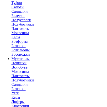
Туфли
Сапоги
Сандалии
Балетки
Полусапоги
Полуботинки
Пантолеты
Мокасины
Кеды
Ботфорты
Ботинки
Ботильоны
Босоножки
Мужчинам
Новинки
Вся обувь
Мокасины
Пантолеты
Полуботинки
Сандалии
Ботинки
Угги
Кеды
Лоферы
Кроссовки