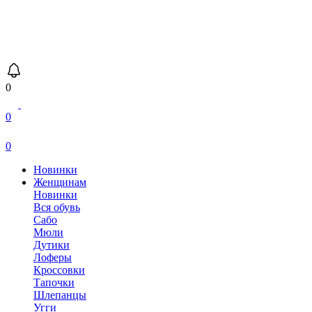
0
0
0
Новинки
Женщинам
Новинки
Вся обувь
Сабо
Мюли
Дутики
Лоферы
Кроссовки
Тапочки
Шлепанцы
Угги