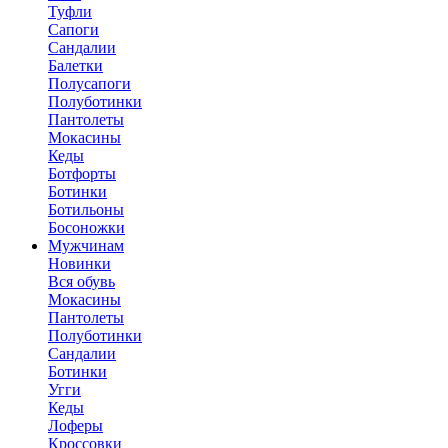
Туфли
Сапоги
Сандалии
Балетки
Полусапоги
Полуботинки
Пантолеты
Мокасины
Кеды
Ботфорты
Ботинки
Ботильоны
Босоножки
Мужчинам
Новинки
Вся обувь
Мокасины
Пантолеты
Полуботинки
Сандалии
Ботинки
Угги
Кеды
Лоферы
Кроссовки