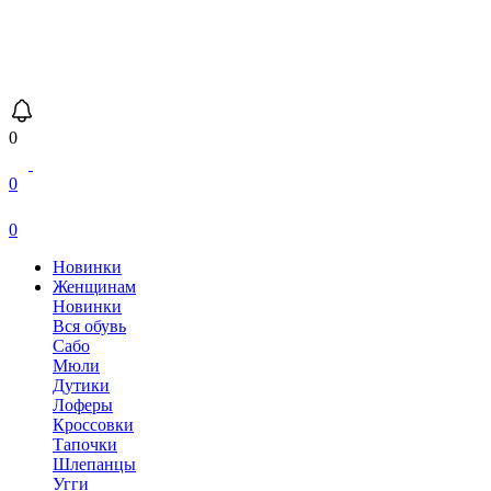
0
0
0
Новинки
Женщинам
Новинки
Вся обувь
Сабо
Мюли
Дутики
Лоферы
Кроссовки
Тапочки
Шлепанцы
Угги