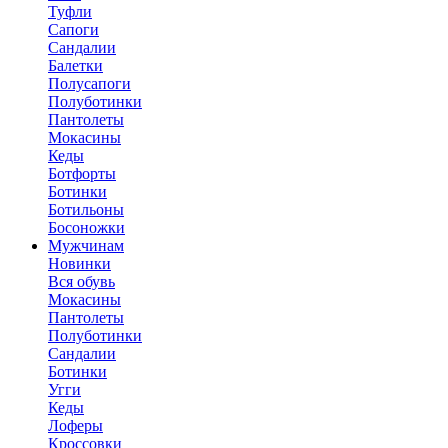
Туфли
Сапоги
Сандалии
Балетки
Полусапоги
Полуботинки
Пантолеты
Мокасины
Кеды
Ботфорты
Ботинки
Ботильоны
Босоножки
Мужчинам
Новинки
Вся обувь
Мокасины
Пантолеты
Полуботинки
Сандалии
Ботинки
Угги
Кеды
Лоферы
Кроссовки