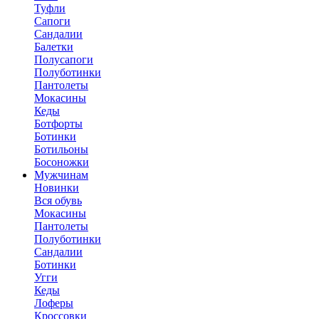
Туфли
Сапоги
Сандалии
Балетки
Полусапоги
Полуботинки
Пантолеты
Мокасины
Кеды
Ботфорты
Ботинки
Ботильоны
Босоножки
Мужчинам
Новинки
Вся обувь
Мокасины
Пантолеты
Полуботинки
Сандалии
Ботинки
Угги
Кеды
Лоферы
Кроссовки