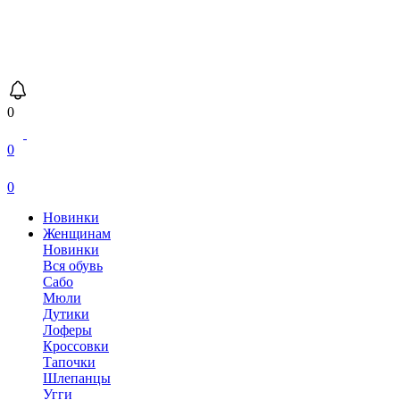
0
0
0
Новинки
Женщинам
Новинки
Вся обувь
Сабо
Мюли
Дутики
Лоферы
Кроссовки
Тапочки
Шлепанцы
Угги