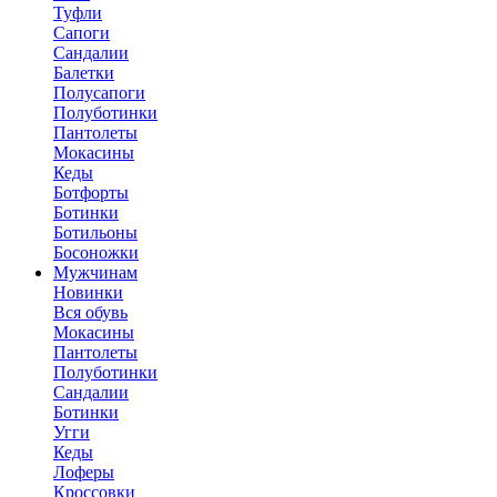
Туфли
Сапоги
Сандалии
Балетки
Полусапоги
Полуботинки
Пантолеты
Мокасины
Кеды
Ботфорты
Ботинки
Ботильоны
Босоножки
Мужчинам
Новинки
Вся обувь
Мокасины
Пантолеты
Полуботинки
Сандалии
Ботинки
Угги
Кеды
Лоферы
Кроссовки