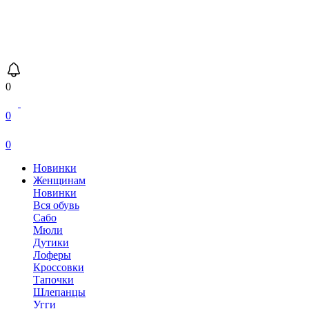
0
0
0
Новинки
Женщинам
Новинки
Вся обувь
Сабо
Мюли
Дутики
Лоферы
Кроссовки
Тапочки
Шлепанцы
Угги