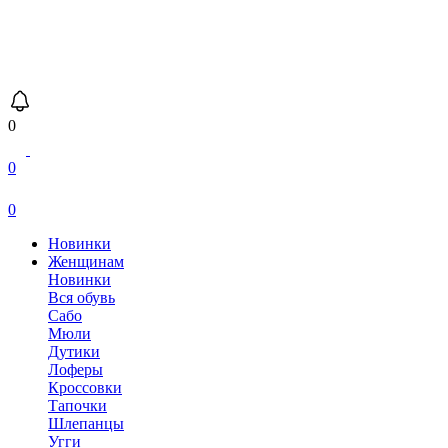
0
0
0
Новинки
Женщинам
Новинки
Вся обувь
Сабо
Мюли
Дутики
Лоферы
Кроссовки
Тапочки
Шлепанцы
Угги