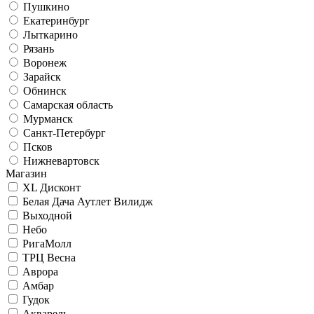
Пушкино
Екатеринбург
Лыткарино
Рязань
Воронеж
Зарайск
Обнинск
Самарская область
Мурманск
Санкт-Петербург
Псков
Нижневартовск
Магазин
XL Дисконт
Белая Дача Аутлет Вилидж
Выходной
Небо
РигаМолл
ТРЦ Весна
Аврора
Амбар
Гудок
Акварель