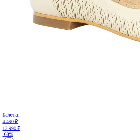
Балетки
4 490 ₽
13 990 ₽
-68%