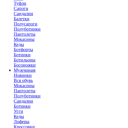
Туфли
Сапоги
Сандалии
Балетки
Полусапоги
Полуботинки
Пантолеты
Мокасины
Кеды
Ботфорты
Ботинки
Ботильоны
Босоножки
Мужчинам
Новинки
Вся обувь
Мокасины
Пантолеты
Полуботинки
Сандалии
Ботинки
Угги
Кеды
Лоферы
Кроссовки