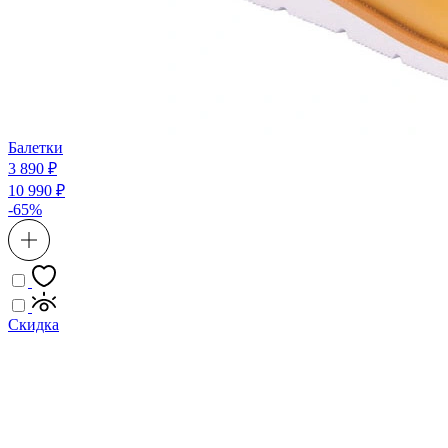
Балетки
3 890 ₽
10 990 ₽
-65%
Скидка