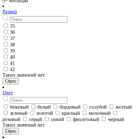
Фильтры
Размер
35
36
37
38
39
40
41
42
Таких значений нет
Сброс
Цвет
бежевый
белый
бордовый
голубой
желтый
зеленый
золотой
красный
молочный
розовый
серый
синий
фиолетовый
черный
Таких значений нет
Сброс