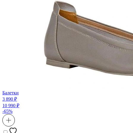
Балетки
3 890 ₽
10 990 ₽
-65%