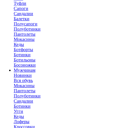
Туфли
Сапоги
Сандалии
Балетки
Полусапоги
Полуботинки
Пантолеты
Мокасины
Кеды
Ботфорты
Ботинки
Ботильоны
Босоножки
Мужчинам
Новинки
Вся обувь
Мокасины
Пантолеты
Полуботинки
Сандалии
Ботинки
Угги
Кеды
Лоферы
Кроссовки