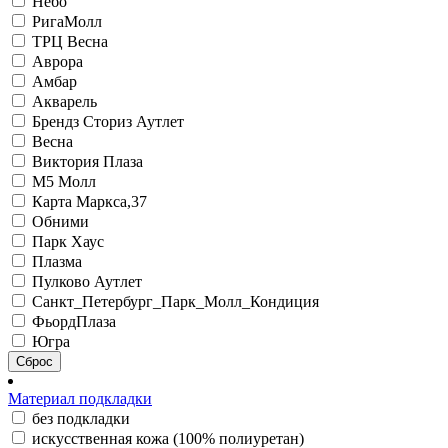
Небо
РигаМолл
ТРЦ Весна
Аврора
Амбар
Акварель
Брендз Сториз Аутлет
Весна
Виктория Плаза
М5 Молл
Карта Маркса,37
Обними
Парк Хаус
Плазма
Пулково Аутлет
Санкт_Петербург_Парк_Молл_Кондиция
ФьордПлаза
Югра
Сброс
Материал подкладки
без подкладки
искусственная кожа (100% полиуретан)