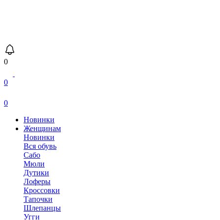
0
0
0
Новинки
Женщинам
Новинки
Вся обувь
Сабо
Мюли
Дутики
Лоферы
Кроссовки
Тапочки
Шлепанцы
Угги