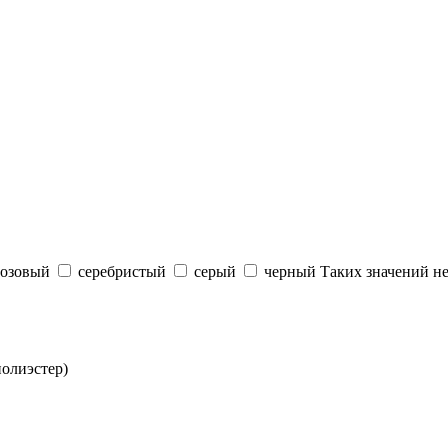
розовый
серебристый
серый
черный
Таких значений н
полиэстер)