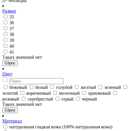
Фильтры
Размер
35
36
37
38
39
40
41
Таких значений нет
Сброс
Цвет
бежевый
белый
голубой
желтый
зеленый
золотой
коричневый
молочный
оранжевый
розовый
серебристый
серый
черный
Таких значений нет
Сброс
Материал
натуральная гладкая кожа (100% натуральная кожа)