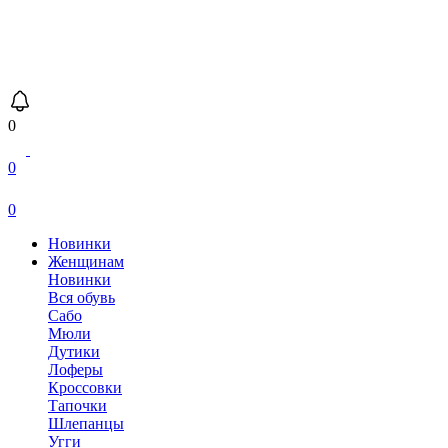
0
0
0
Новинки
Женщинам
Новинки
Вся обувь
Сабо
Мюли
Дутики
Лоферы
Кроссовки
Тапочки
Шлепанцы
Угги