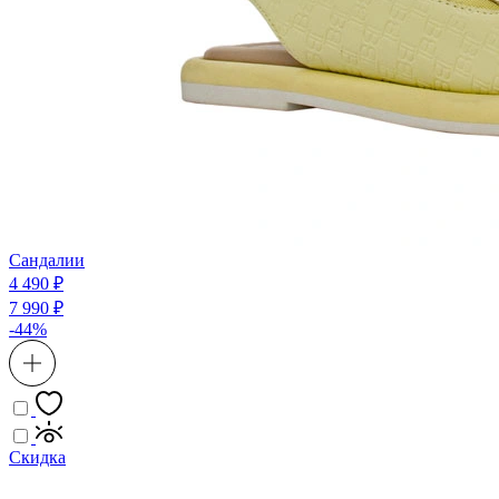
Сандалии
4 490 ₽
7 990 ₽
-44%
Скидка