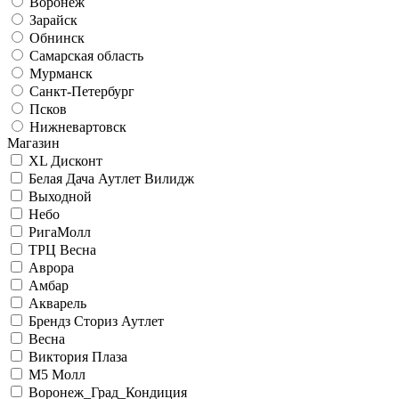
Воронеж
Зарайск
Обнинск
Самарская область
Мурманск
Санкт-Петербург
Псков
Нижневартовск
Магазин
XL Дисконт
Белая Дача Аутлет Вилидж
Выходной
Небо
РигаМолл
ТРЦ Весна
Аврора
Амбар
Акварель
Брендз Сториз Аутлет
Весна
Виктория Плаза
М5 Молл
Воронеж_Град_Кондиция