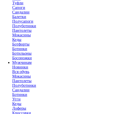
Туфли
Сапоги
Сандалии
Балетки
Полусапоги
Полуботинки
Пантолеты
Мокасины
Кеды
Ботфорты
Ботинки
Ботильоны
Босоножки
Мужчинам
Новинки
Вся обувь
Мокасины
Пантолеты
Полуботинки
Сандалии
Ботинки
Угги
Кеды
Лоферы
Кроссовки