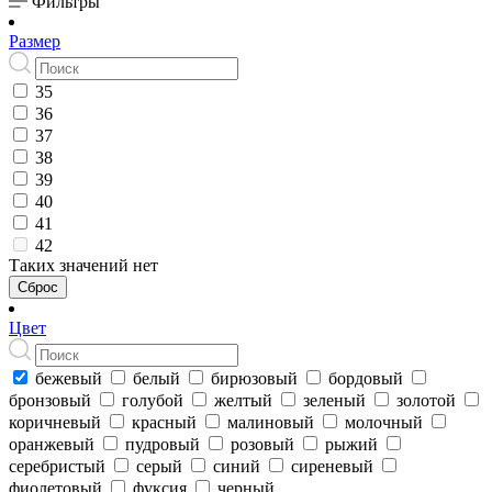
Фильтры
Размер
35
36
37
38
39
40
41
42
Таких значений нет
Сброс
Цвет
бежевый
белый
бирюзовый
бордовый
бронзовый
голубой
желтый
зеленый
золотой
коричневый
красный
малиновый
молочный
оранжевый
пудровый
розовый
рыжий
серебристый
серый
синий
сиреневый
фиолетовый
фуксия
черный