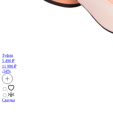
Туфли
5 490 ₽
11 990 ₽
-54%
Скидка