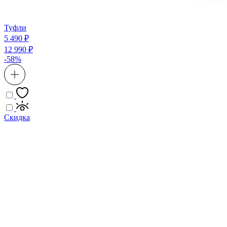
Туфли
5 490 ₽
12 990 ₽
-58%
Скидка