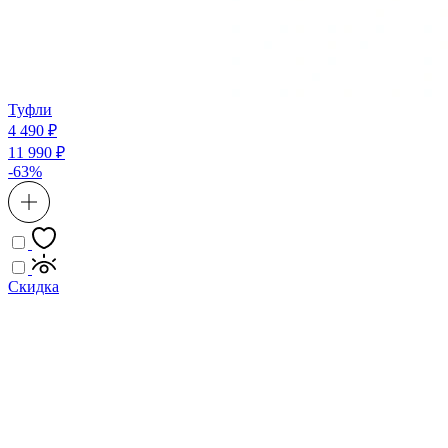
Туфли
4 490 ₽
11 990 ₽
-63%
Скидка