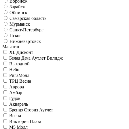
Воронеж
Зарайск
Обнинск
Самарская область
Мурманск
Санкт-Петербург
Псков
Нижневартовск
Магазин
XL Дисконт
Белая Дача Аутлет Вилидж
Выходной
Небо
РигаМолл
ТРЦ Весна
Аврора
Амбар
Гудок
Акварель
Брендз Сториз Аутлет
Весна
Виктория Плаза
М5 Молл