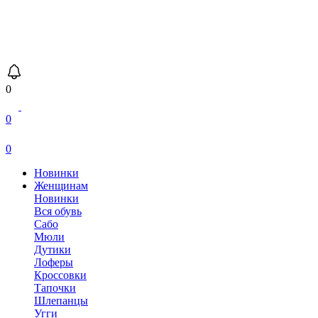
0
0
0
Новинки
Женщинам
Новинки
Вся обувь
Сабо
Мюли
Дутики
Лоферы
Кроссовки
Тапочки
Шлепанцы
Угги