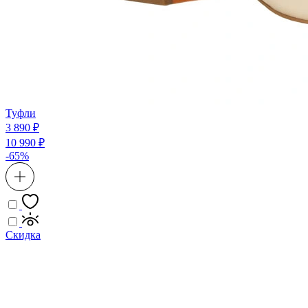
Туфли
3 890 ₽
10 990 ₽
-65%
Скидка