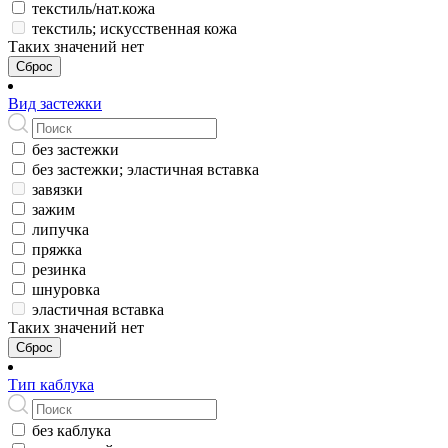
текстиль/нат.кожа
текстиль; искусственная кожа
Таких значений нет
Сброс
Вид застежки
без застежки
без застежки; эластичная вставка
завязки
зажим
липучка
пряжка
резинка
шнуровка
эластичная вставка
Таких значений нет
Сброс
Тип каблука
без каблука