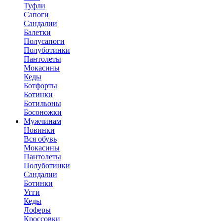
Туфли
Сапоги
Сандалии
Балетки
Полусапоги
Полуботинки
Пантолеты
Мокасины
Кеды
Ботфорты
Ботинки
Ботильоны
Босоножки
Мужчинам
Новинки
Вся обувь
Мокасины
Пантолеты
Полуботинки
Сандалии
Ботинки
Угги
Кеды
Лоферы
Кроссовки