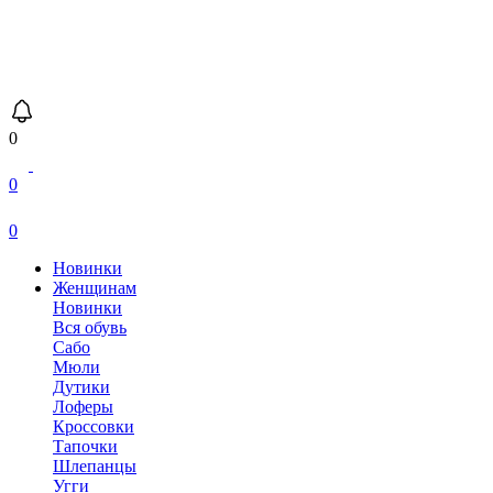
0
0
0
Новинки
Женщинам
Новинки
Вся обувь
Сабо
Мюли
Дутики
Лоферы
Кроссовки
Тапочки
Шлепанцы
Угги