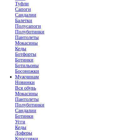
Туфли
Сапоги
Сандалии
Балетки
Полусапоги
Полуботинки
Пантолеты
Мокасины
Кеды
Ботфорты
Ботинки
Ботильоны
Босоножки
Мужчинам
Новинки
Вся обувь
Мокасины
Пантолеты
Полуботинки
Сандалии
Ботинки
Угги
Кеды
Лоферы
Кроссовки