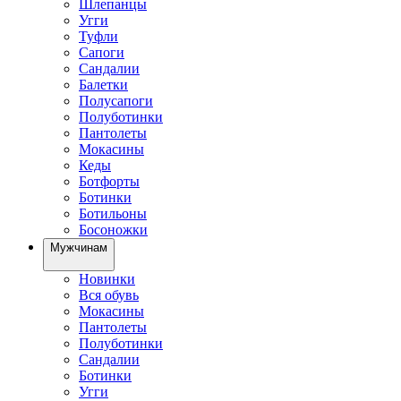
Шлепанцы
Угги
Туфли
Сапоги
Сандалии
Балетки
Полусапоги
Полуботинки
Пантолеты
Мокасины
Кеды
Ботфорты
Ботинки
Ботильоны
Босоножки
Мужчинам
Новинки
Вся обувь
Мокасины
Пантолеты
Полуботинки
Сандалии
Ботинки
Угги