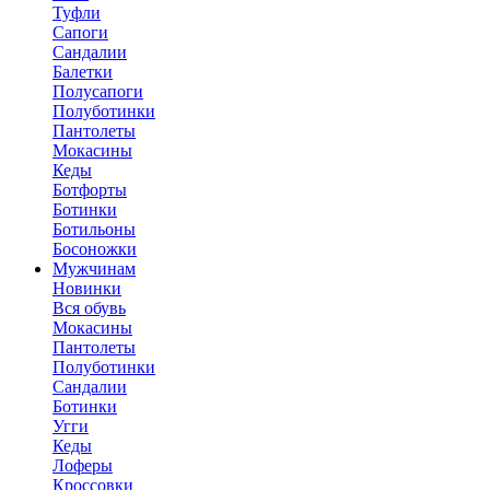
Туфли
Сапоги
Сандалии
Балетки
Полусапоги
Полуботинки
Пантолеты
Мокасины
Кеды
Ботфорты
Ботинки
Ботильоны
Босоножки
Мужчинам
Новинки
Вся обувь
Мокасины
Пантолеты
Полуботинки
Сандалии
Ботинки
Угги
Кеды
Лоферы
Кроссовки