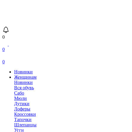
0
0
0
Новинки
Женщинам
Новинки
Вся обувь
Сабо
Мюли
Дутики
Лоферы
Кроссовки
Тапочки
Шлепанцы
Угги