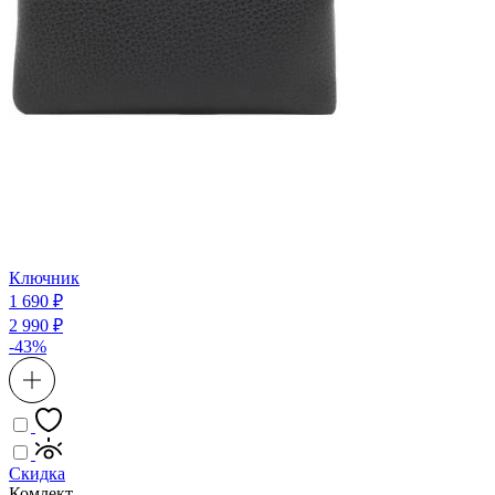
Ключник
1 690 ₽
2 990 ₽
-43%
Скидка
Комлект