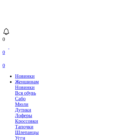
0
0
0
Новинки
Женщинам
Новинки
Вся обувь
Сабо
Мюли
Дутики
Лоферы
Кроссовки
Тапочки
Шлепанцы
Угги