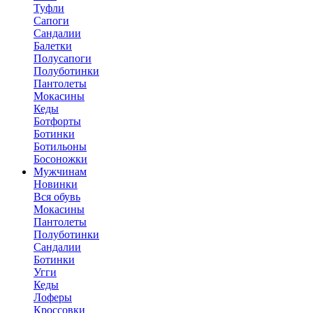
Туфли
Сапоги
Сандалии
Балетки
Полусапоги
Полуботинки
Пантолеты
Мокасины
Кеды
Ботфорты
Ботинки
Ботильоны
Босоножки
Мужчинам
Новинки
Вся обувь
Мокасины
Пантолеты
Полуботинки
Сандалии
Ботинки
Угги
Кеды
Лоферы
Кроссовки