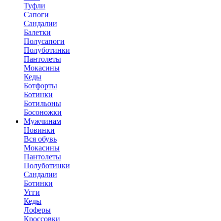
Туфли
Сапоги
Сандалии
Балетки
Полусапоги
Полуботинки
Пантолеты
Мокасины
Кеды
Ботфорты
Ботинки
Ботильоны
Босоножки
Мужчинам
Новинки
Вся обувь
Мокасины
Пантолеты
Полуботинки
Сандалии
Ботинки
Угги
Кеды
Лоферы
Кроссовки