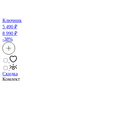
Ключник
5 490 ₽
8 990 ₽
-38%
Скидка
Комлект