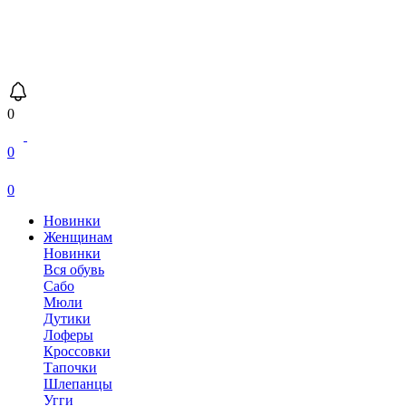
0
0
0
Новинки
Женщинам
Новинки
Вся обувь
Сабо
Мюли
Дутики
Лоферы
Кроссовки
Тапочки
Шлепанцы
Угги