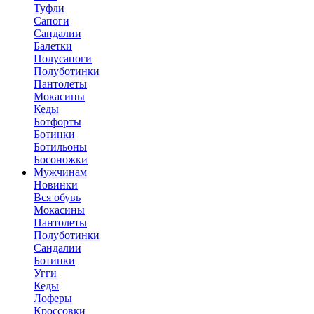
Туфли
Сапоги
Сандалии
Балетки
Полусапоги
Полуботинки
Пантолеты
Мокасины
Кеды
Ботфорты
Ботинки
Ботильоны
Босоножки
Мужчинам
Новинки
Вся обувь
Мокасины
Пантолеты
Полуботинки
Сандалии
Ботинки
Угги
Кеды
Лоферы
Кроссовки