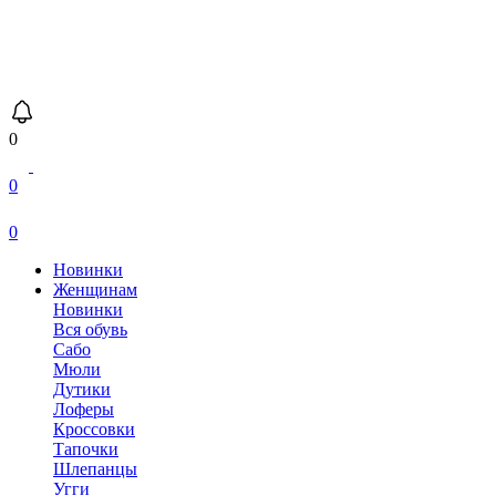
0
0
0
Новинки
Женщинам
Новинки
Вся обувь
Сабо
Мюли
Дутики
Лоферы
Кроссовки
Тапочки
Шлепанцы
Угги