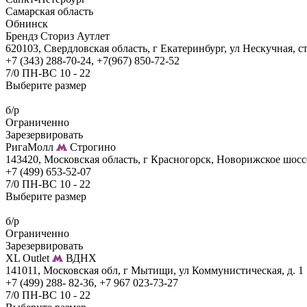
Самарская область
Обнинск
Брендз Сториз Аутлет
620103, Свердловская область, г Екатеринбург, ул Нескучная, ст
+7 (343) 288-70-24, +7(967) 850-72-52
7/0 ПН-ВС 10 - 22
Выберите размер
б/р
Ограниченно
Зарезервировать
РигаМолл
Строгино
143420, Московская область, г Красногорск, Новорижское шоссе, 
+7 (499) 653-52-07
7/0 ПН-ВС 10 - 22
Выберите размер
б/р
Ограниченно
Зарезервировать
XL Outlet
ВДНХ
141011, Московская обл, г Мытищи, ул Коммунистическая, д. 1
+7 (499) 288- 82-36, +7 967 023-73-27
7/0 ПН-ВС 10 - 22