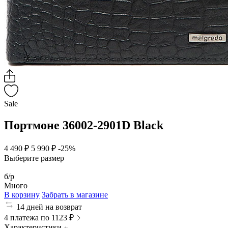
Sale
Портмоне 36002-2901D Black
4 490 ₽
5 990 ₽
-25%
Выберите размер
б/р
Много
В корзину
Забрать в магазине
14 дней на возврат
4 платежа по 1123 ₽
Характеристики