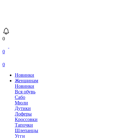
0
0
0
Новинки
Женщинам
Новинки
Вся обувь
Сабо
Мюли
Дутики
Лоферы
Кроссовки
Тапочки
Шлепанцы
Угги