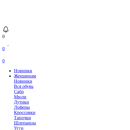
0
0
0
Новинки
Женщинам
Новинки
Вся обувь
Сабо
Мюли
Дутики
Лоферы
Кроссовки
Тапочки
Шлепанцы
Угги