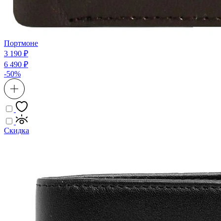
Портмоне
3 190 ₽
6 490 ₽
-50%
Скидка