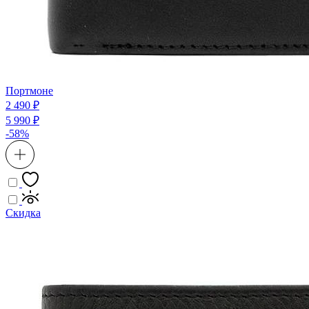
Портмоне
2 490 ₽
5 990 ₽
-58%
Скидка