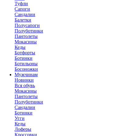
Туфли
Сапоги
Сандалии
Балетки
Полусапоги
Полуботинки
Пантолеты
Мокасины
Кеды
Ботфорты
Ботинки
Ботильоны
Босоножки
Мужчинам
Новинки
Вся обувь
Мокасины
Пантолеты
Полуботинки
Сандалии
Ботинки
Угги
Кеды
Лоферы
Кроссовки