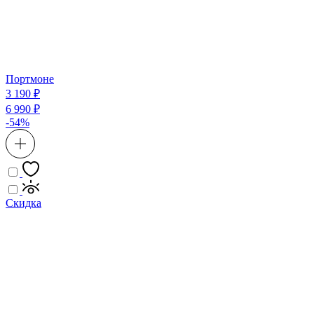
Портмоне
3 190 ₽
6 990 ₽
-54%
Скидка