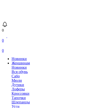
0
0
0
Новинки
Женщинам
Новинки
Вся обувь
Сабо
Мюли
Дутики
Лоферы
Кроссовки
Тапочки
Шлепанцы
Угги