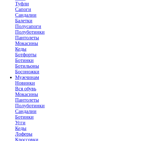
Туфли
Сапоги
Сандалии
Балетки
Полусапоги
Полуботинки
Пантолеты
Мокасины
Кеды
Ботфорты
Ботинки
Ботильоны
Босоножки
Мужчинам
Новинки
Вся обувь
Мокасины
Пантолеты
Полуботинки
Сандалии
Ботинки
Угги
Кеды
Лоферы
Кроссовки