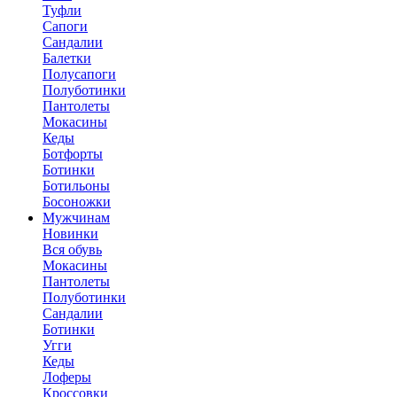
Туфли
Сапоги
Сандалии
Балетки
Полусапоги
Полуботинки
Пантолеты
Мокасины
Кеды
Ботфорты
Ботинки
Ботильоны
Босоножки
Мужчинам
Новинки
Вся обувь
Мокасины
Пантолеты
Полуботинки
Сандалии
Ботинки
Угги
Кеды
Лоферы
Кроссовки