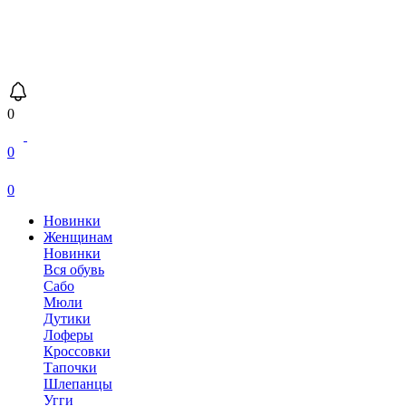
0
0
0
Новинки
Женщинам
Новинки
Вся обувь
Сабо
Мюли
Дутики
Лоферы
Кроссовки
Тапочки
Шлепанцы
Угги