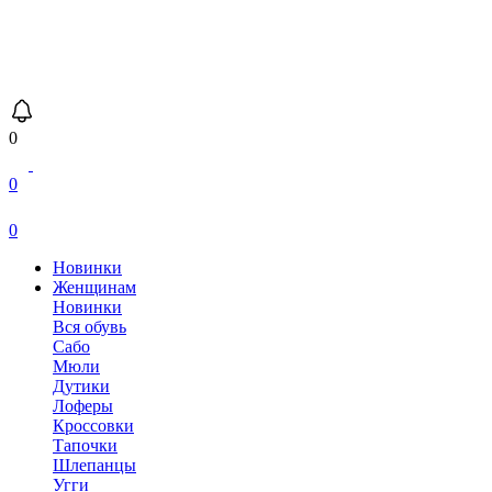
0
0
0
Новинки
Женщинам
Новинки
Вся обувь
Сабо
Мюли
Дутики
Лоферы
Кроссовки
Тапочки
Шлепанцы
Угги