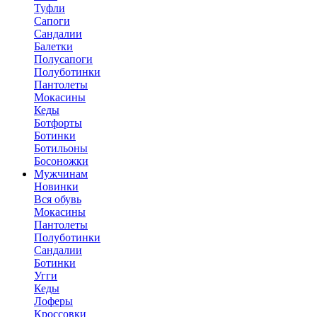
Туфли
Сапоги
Сандалии
Балетки
Полусапоги
Полуботинки
Пантолеты
Мокасины
Кеды
Ботфорты
Ботинки
Ботильоны
Босоножки
Мужчинам
Новинки
Вся обувь
Мокасины
Пантолеты
Полуботинки
Сандалии
Ботинки
Угги
Кеды
Лоферы
Кроссовки