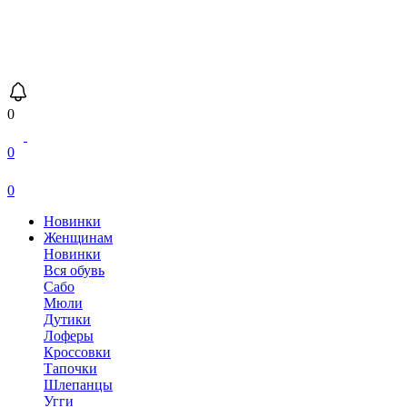
0
0
0
Новинки
Женщинам
Новинки
Вся обувь
Сабо
Мюли
Дутики
Лоферы
Кроссовки
Тапочки
Шлепанцы
Угги