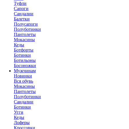
Туфли
Сапоги
Сандалии
Балетки
Полусапоги
Полуботинки
Пантолеты
Мокасины
Кеды
Ботфорты
Ботинки
Ботильоны
Босоножки
Мужчинам
Новинки
Вся обувь
Мокасины
Пантолеты
Полуботинки
Сандалии
Ботинки
Угги
Кеды
Лоферы
Кроссовки