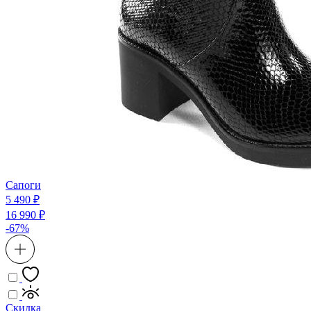
Сапоги
5 490 ₽
16 990 ₽
-67%
Скидка