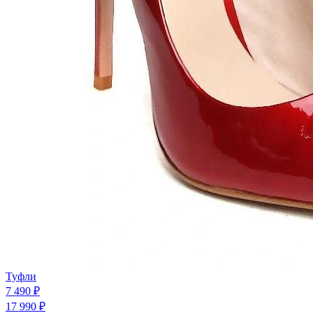
Туфли
7 490 ₽
17 990 ₽