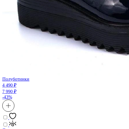
Полуботинки
4 490 ₽
7 990 ₽
-43%