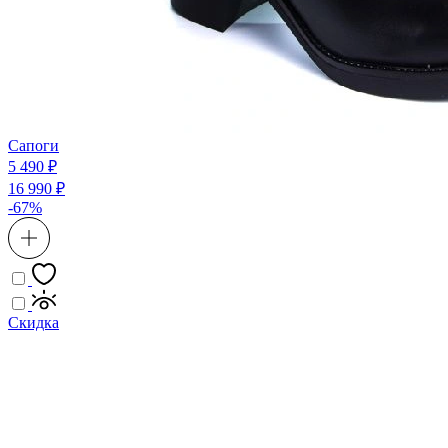
Сапоги
5 490 ₽
16 990 ₽
-67%
Скидка