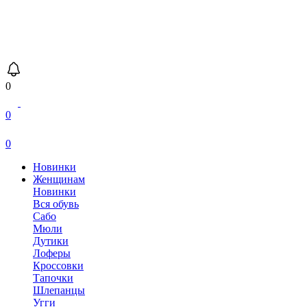
0
0
0
Новинки
Женщинам
Новинки
Вся обувь
Сабо
Мюли
Дутики
Лоферы
Кроссовки
Тапочки
Шлепанцы
Угги