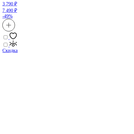
3 790 ₽
7 490 ₽
-49%
Скидка