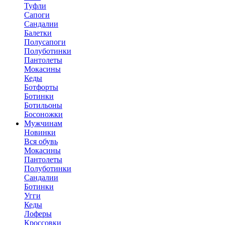
Туфли
Сапоги
Сандалии
Балетки
Полусапоги
Полуботинки
Пантолеты
Мокасины
Кеды
Ботфорты
Ботинки
Ботильоны
Босоножки
Мужчинам
Новинки
Вся обувь
Мокасины
Пантолеты
Полуботинки
Сандалии
Ботинки
Угги
Кеды
Лоферы
Кроссовки