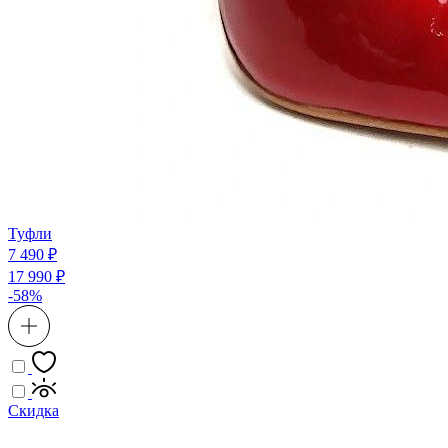
Туфли
7 490 ₽
17 990 ₽
-58%
Скидка