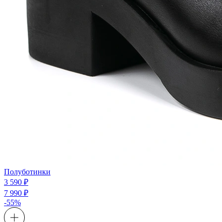
Полуботинки
3 590 ₽
7 990 ₽
-55%