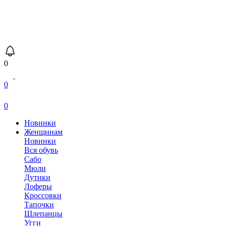
0
0
0
Новинки
Женщинам
Новинки
Вся обувь
Сабо
Мюли
Дутики
Лоферы
Кроссовки
Тапочки
Шлепанцы
Угги