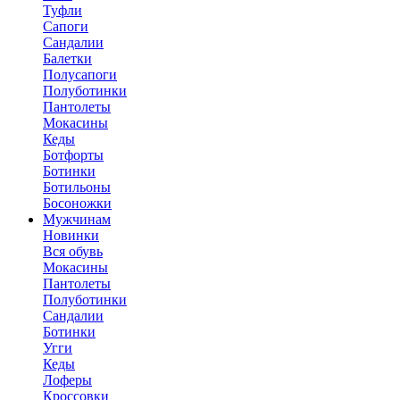
Туфли
Сапоги
Сандалии
Балетки
Полусапоги
Полуботинки
Пантолеты
Мокасины
Кеды
Ботфорты
Ботинки
Ботильоны
Босоножки
Мужчинам
Новинки
Вся обувь
Мокасины
Пантолеты
Полуботинки
Сандалии
Ботинки
Угги
Кеды
Лоферы
Кроссовки