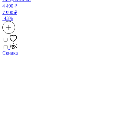
4 490 ₽
7 990 ₽
-43%
Скидка