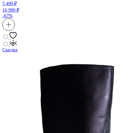
5 490 ₽
16 990 ₽
-67%
Скидка