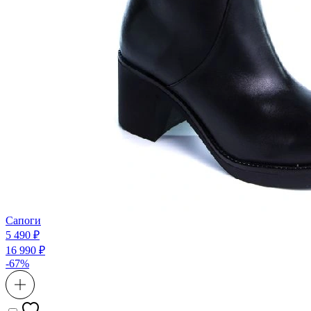
Сапоги
5 490 ₽
16 990 ₽
-67%