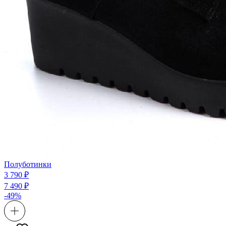
Полуботинки
3 790 ₽
7 490 ₽
-49%