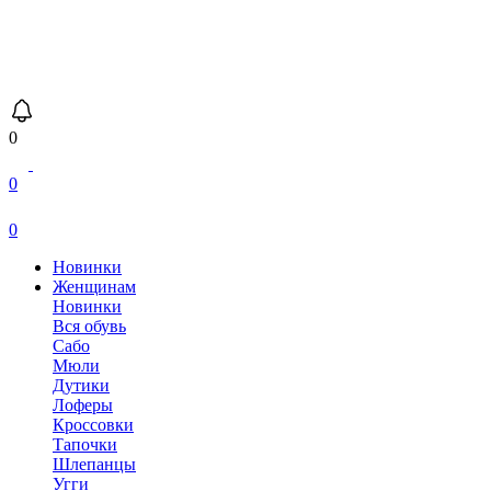
0
0
0
Новинки
Женщинам
Новинки
Вся обувь
Сабо
Мюли
Дутики
Лоферы
Кроссовки
Тапочки
Шлепанцы
Угги