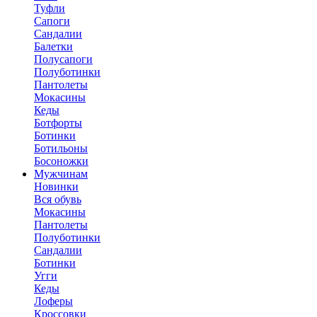
Туфли
Сапоги
Сандалии
Балетки
Полусапоги
Полуботинки
Пантолеты
Мокасины
Кеды
Ботфорты
Ботинки
Ботильоны
Босоножки
Мужчинам
Новинки
Вся обувь
Мокасины
Пантолеты
Полуботинки
Сандалии
Ботинки
Угги
Кеды
Лоферы
Кроссовки