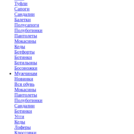
Туфли
Сапоги
Сандалии
Балетки
Полусапоги
Полуботинки
Пантолеты
Мокасины
Кеды
Ботфорты
Ботинки
Ботильоны
Босоножки
Мужчинам
Новинки
Вся обувь
Мокасины
Пантолеты
Полуботинки
Сандалии
Ботинки
Угги
Кеды
Лоферы
Кроссовки