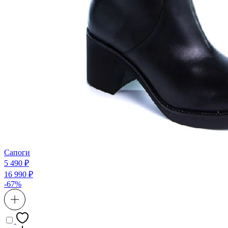
Сапоги
5 490 ₽
16 990 ₽
-67%