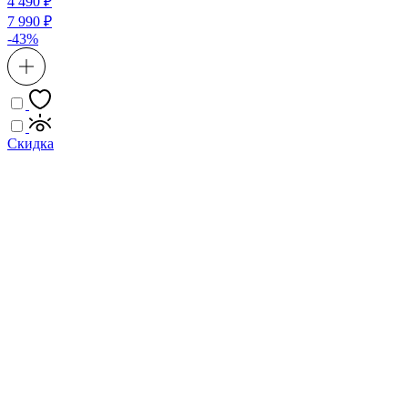
4 490 ₽
7 990 ₽
-43%
Скидка