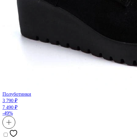
Полуботинки
3 790 ₽
7 490 ₽
-49%