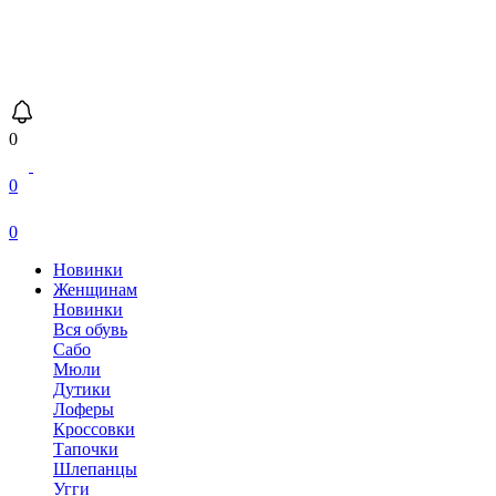
0
0
0
Новинки
Женщинам
Новинки
Вся обувь
Сабо
Мюли
Дутики
Лоферы
Кроссовки
Тапочки
Шлепанцы
Угги