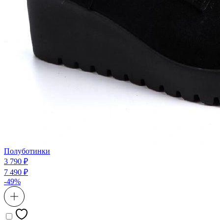
Полуботинки
3 790 ₽
7 490 ₽
-49%