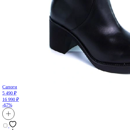
Сапоги
5 490 ₽
16 990 ₽
-67%