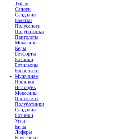
Туфли
Сапоги
Сандалии
Балетки
Полусапоги
Полуботинки
Пантолеты
Мокасины
Кеды
Ботфорты
Ботинки
Ботильоны
Босоножки
Мужчинам
Новинки
Вся обувь
Мокасины
Пантолеты
Полуботинки
Сандалии
Ботинки
Угги
Кеды
Лоферы
Кроссовки