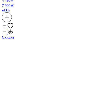
4 490 ₽
7 990 ₽
-43%
Скидка