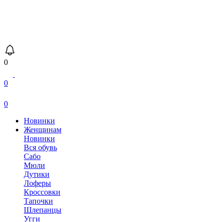
0
0
0
Новинки
Женщинам
Новинки
Вся обувь
Сабо
Мюли
Дутики
Лоферы
Кроссовки
Тапочки
Шлепанцы
Угги