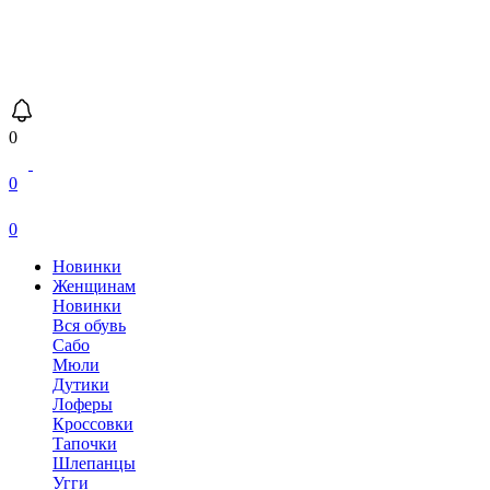
0
0
0
Новинки
Женщинам
Новинки
Вся обувь
Сабо
Мюли
Дутики
Лоферы
Кроссовки
Тапочки
Шлепанцы
Угги