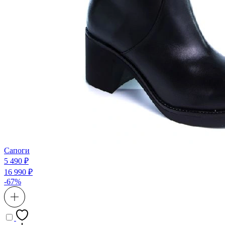
Сапоги
5 490 ₽
16 990 ₽
-67%