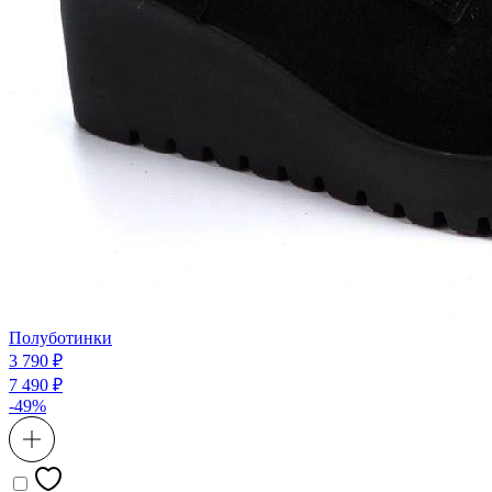
Полуботинки
3 790 ₽
7 490 ₽
-49%