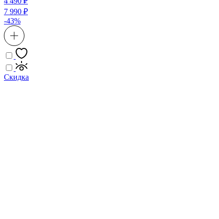
4 490 ₽
7 990 ₽
-43%
Скидка