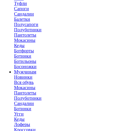
Туфли
Сапоги
Сандалии
Балетки
Полусапоги
Полуботинки
Пантолеты
Мокасины
Кеды
Ботфорты
Ботинки
Ботильоны
Босоножки
Мужчинам
Новинки
Вся обувь
Мокасины
Пантолеты
Полуботинки
Сандалии
Ботинки
Угги
Кеды
Лоферы
Кроссовки