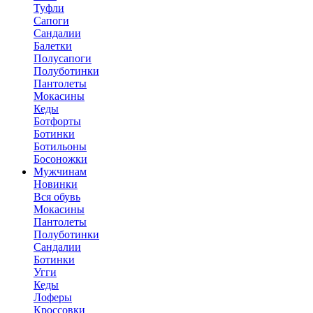
Туфли
Сапоги
Сандалии
Балетки
Полусапоги
Полуботинки
Пантолеты
Мокасины
Кеды
Ботфорты
Ботинки
Ботильоны
Босоножки
Мужчинам
Новинки
Вся обувь
Мокасины
Пантолеты
Полуботинки
Сандалии
Ботинки
Угги
Кеды
Лоферы
Кроссовки