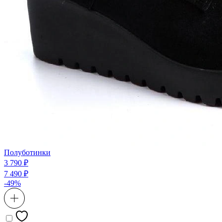
Полуботинки
3 790 ₽
7 490 ₽
-49%