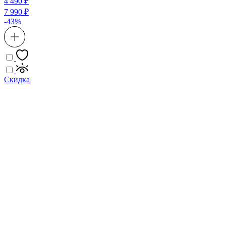
4 490 ₽
7 990 ₽
-43%
Скидка