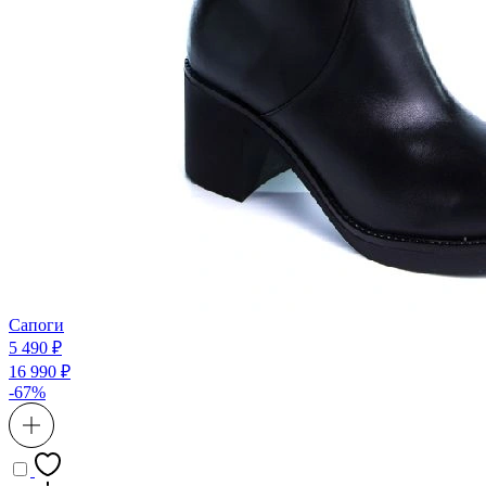
Сапоги
5 490 ₽
16 990 ₽
-67%