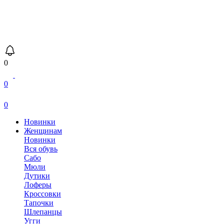
0
0
0
Новинки
Женщинам
Новинки
Вся обувь
Сабо
Мюли
Дутики
Лоферы
Кроссовки
Тапочки
Шлепанцы
Угги