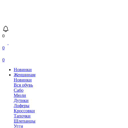
0
0
0
Новинки
Женщинам
Новинки
Вся обувь
Сабо
Мюли
Дутики
Лоферы
Кроссовки
Тапочки
Шлепанцы
Угги