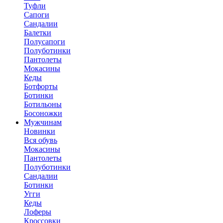
Туфли
Сапоги
Сандалии
Балетки
Полусапоги
Полуботинки
Пантолеты
Мокасины
Кеды
Ботфорты
Ботинки
Ботильоны
Босоножки
Мужчинам
Новинки
Вся обувь
Мокасины
Пантолеты
Полуботинки
Сандалии
Ботинки
Угги
Кеды
Лоферы
Кроссовки