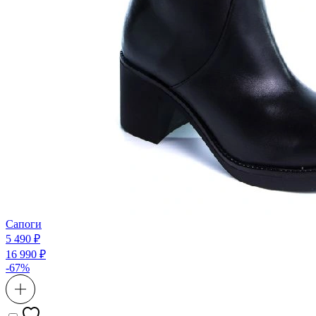
Сапоги
5 490 ₽
16 990 ₽
-67%