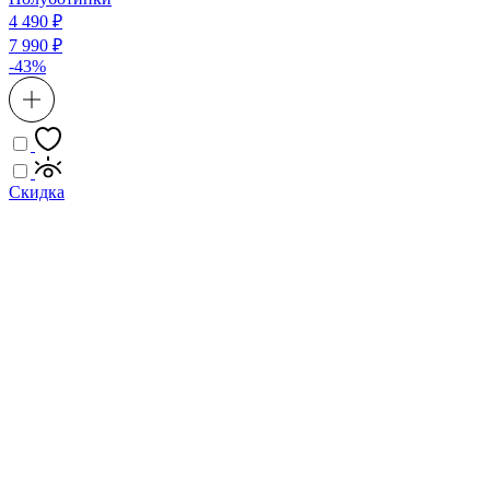
4 490 ₽
7 990 ₽
-43%
Скидка