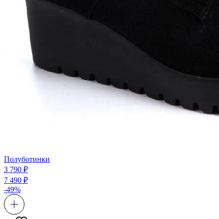
Полуботинки
3 790 ₽
7 490 ₽
-49%