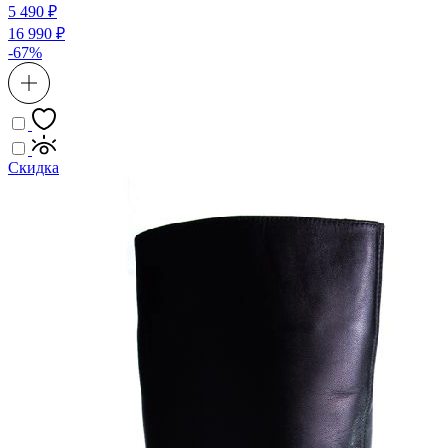
5 490 ₽
16 990 ₽
-67%
Скидка