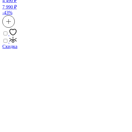
4 490 ₽
7 990 ₽
-43%
Скидка