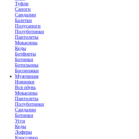
Туфли
Сапоги
Сандалии
Балетки
Полусапоги
Полуботинки
Пантолеты
Мокасины
Кеды
Ботфорты
Ботинки
Ботильоны
Босоножки
Мужчинам
Новинки
Вся обувь
Мокасины
Пантолеты
Полуботинки
Сандалии
Ботинки
Угги
Кеды
Лоферы
Кроссовки