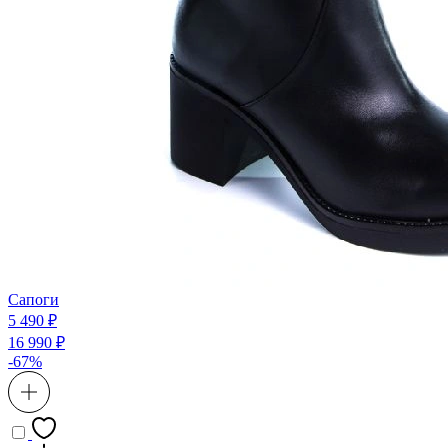
Сапоги
5 490 ₽
16 990 ₽
-67%