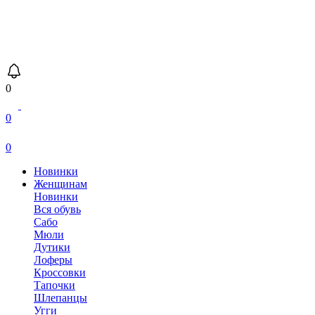
0
0
0
Новинки
Женщинам
Новинки
Вся обувь
Сабо
Мюли
Дутики
Лоферы
Кроссовки
Тапочки
Шлепанцы
Угги