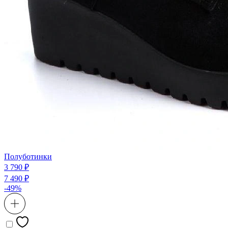
Полуботинки
3 790 ₽
7 490 ₽
-49%