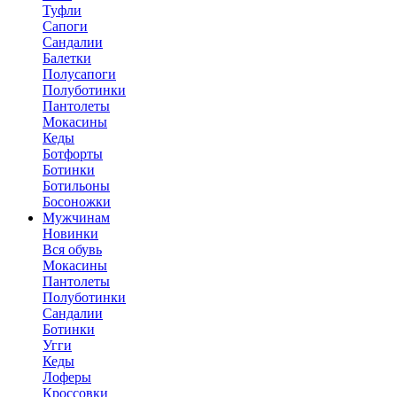
Туфли
Сапоги
Сандалии
Балетки
Полусапоги
Полуботинки
Пантолеты
Мокасины
Кеды
Ботфорты
Ботинки
Ботильоны
Босоножки
Мужчинам
Новинки
Вся обувь
Мокасины
Пантолеты
Полуботинки
Сандалии
Ботинки
Угги
Кеды
Лоферы
Кроссовки