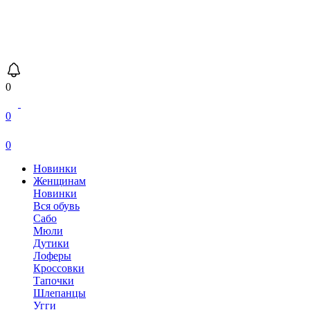
0
0
0
Новинки
Женщинам
Новинки
Вся обувь
Сабо
Мюли
Дутики
Лоферы
Кроссовки
Тапочки
Шлепанцы
Угги