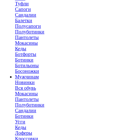
Туфли
Сапоги
Сандалии
Балетки
Полусапоги
Полуботинки
Пантолеты
Мокасины
Кеды
Ботфорты
Ботинки
Ботильоны
Босоножки
Мужчинам
Новинки
Вся обувь
Мокасины
Пантолеты
Полуботинки
Сандалии
Ботинки
Угги
Кеды
Лоферы
Кроссовки