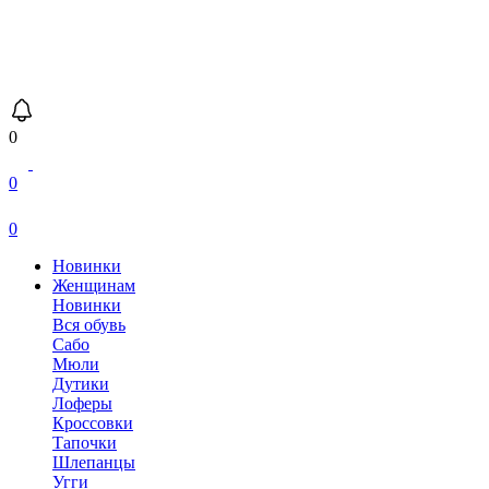
0
0
0
Новинки
Женщинам
Новинки
Вся обувь
Сабо
Мюли
Дутики
Лоферы
Кроссовки
Тапочки
Шлепанцы
Угги