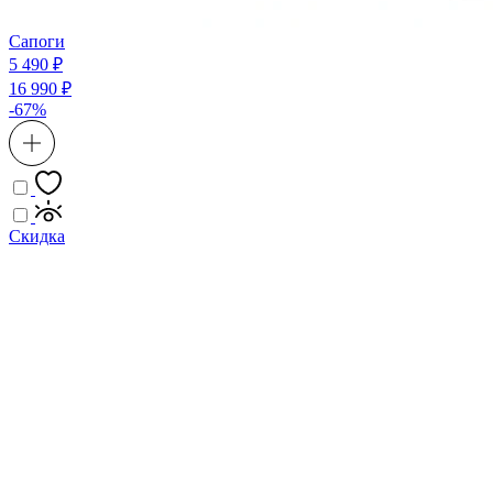
Сапоги
5 490 ₽
16 990 ₽
-67%
Скидка