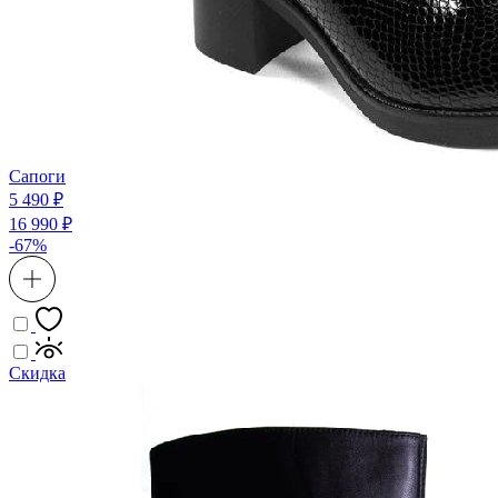
Сапоги
5 490 ₽
16 990 ₽
-67%
Скидка