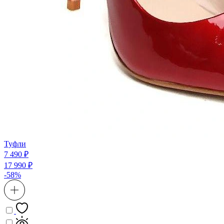
Туфли
7 490 ₽
17 990 ₽
-58%