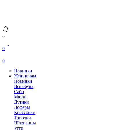
0
0
0
Новинки
Женщинам
Новинки
Вся обувь
Сабо
Мюли
Дутики
Лоферы
Кроссовки
Тапочки
Шлепанцы
Угги