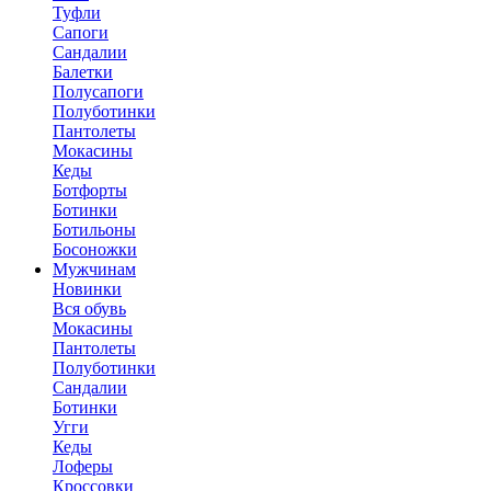
Туфли
Сапоги
Сандалии
Балетки
Полусапоги
Полуботинки
Пантолеты
Мокасины
Кеды
Ботфорты
Ботинки
Ботильоны
Босоножки
Мужчинам
Новинки
Вся обувь
Мокасины
Пантолеты
Полуботинки
Сандалии
Ботинки
Угги
Кеды
Лоферы
Кроссовки