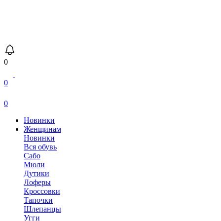
0
0
0
Новинки
Женщинам
Новинки
Вся обувь
Сабо
Мюли
Дутики
Лоферы
Кроссовки
Тапочки
Шлепанцы
Угги