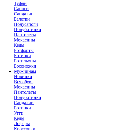
Туфли
Сапоги
Сандалии
Балетки
Полусапоги
Полуботинки
Пантолеты
Мокасины
Кеды
Ботфорты
Ботинки
Ботильоны
Босоножки
Мужчинам
Новинки
Вся обувь
Мокасины
Пантолеты
Полуботинки
Сандалии
Ботинки
Угги
Кеды
Лоферы
Кроссовки