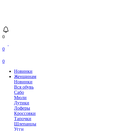
0
0
0
Новинки
Женщинам
Новинки
Вся обувь
Сабо
Мюли
Дутики
Лоферы
Кроссовки
Тапочки
Шлепанцы
Угги