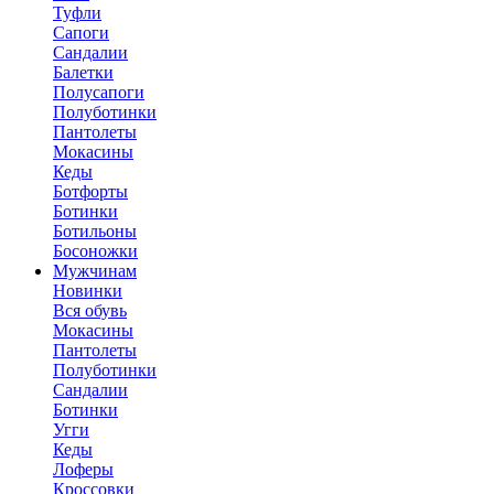
Туфли
Сапоги
Сандалии
Балетки
Полусапоги
Полуботинки
Пантолеты
Мокасины
Кеды
Ботфорты
Ботинки
Ботильоны
Босоножки
Мужчинам
Новинки
Вся обувь
Мокасины
Пантолеты
Полуботинки
Сандалии
Ботинки
Угги
Кеды
Лоферы
Кроссовки