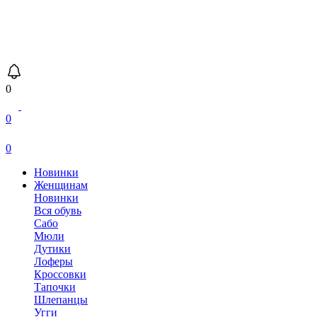
0
0
0
Новинки
Женщинам
Новинки
Вся обувь
Сабо
Мюли
Дутики
Лоферы
Кроссовки
Тапочки
Шлепанцы
Угги