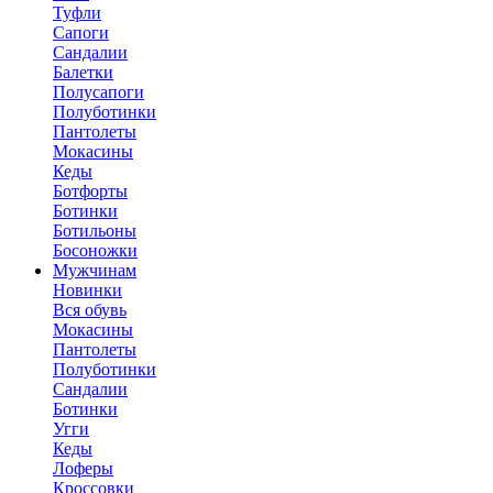
Туфли
Сапоги
Сандалии
Балетки
Полусапоги
Полуботинки
Пантолеты
Мокасины
Кеды
Ботфорты
Ботинки
Ботильоны
Босоножки
Мужчинам
Новинки
Вся обувь
Мокасины
Пантолеты
Полуботинки
Сандалии
Ботинки
Угги
Кеды
Лоферы
Кроссовки