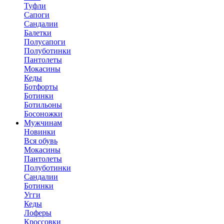
Туфли
Сапоги
Сандалии
Балетки
Полусапоги
Полуботинки
Пантолеты
Мокасины
Кеды
Ботфорты
Ботинки
Ботильоны
Босоножки
Мужчинам
Новинки
Вся обувь
Мокасины
Пантолеты
Полуботинки
Сандалии
Ботинки
Угги
Кеды
Лоферы
Кроссовки