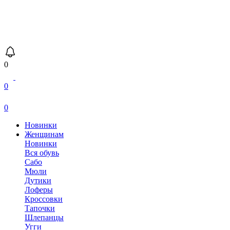
0
0
0
Новинки
Женщинам
Новинки
Вся обувь
Сабо
Мюли
Дутики
Лоферы
Кроссовки
Тапочки
Шлепанцы
Угги