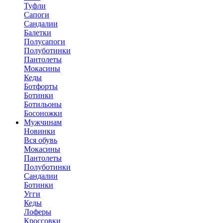
Туфли
Сапоги
Сандалии
Балетки
Полусапоги
Полуботинки
Пантолеты
Мокасины
Кеды
Ботфорты
Ботинки
Ботильоны
Босоножки
Мужчинам
Новинки
Вся обувь
Мокасины
Пантолеты
Полуботинки
Сандалии
Ботинки
Угги
Кеды
Лоферы
Кроссовки