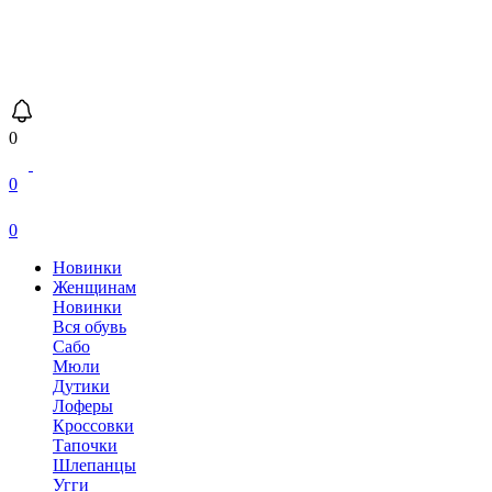
0
0
0
Новинки
Женщинам
Новинки
Вся обувь
Сабо
Мюли
Дутики
Лоферы
Кроссовки
Тапочки
Шлепанцы
Угги