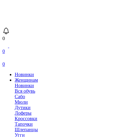
0
0
0
Новинки
Женщинам
Новинки
Вся обувь
Сабо
Мюли
Дутики
Лоферы
Кроссовки
Тапочки
Шлепанцы
Угги