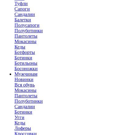
Туфли
Сапоги
Сандалии
Балетки
Полусапоги
Полуботинки
Пантолеты
Мокасины
Кеды
Ботфорты
Ботинки
Ботильоны
Босоножки
Мужчинам
Новинки
Вся обувь
Мокасины
Пантолеты
Полуботинки
Сандалии
Ботинки
Угги
Кеды
Лоферы
Кроссовки