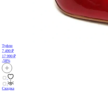
Туфли
7 490 ₽
17 990 ₽
-58%
Скидка