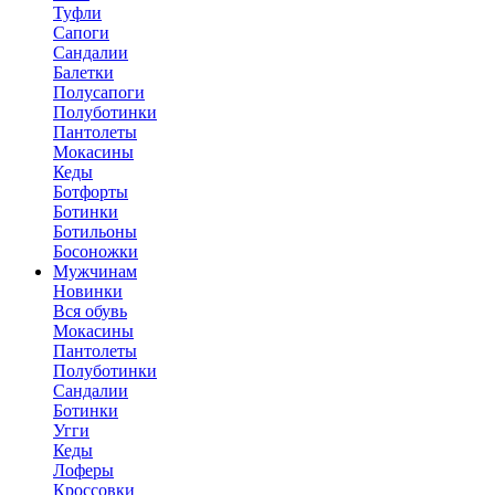
Туфли
Сапоги
Сандалии
Балетки
Полусапоги
Полуботинки
Пантолеты
Мокасины
Кеды
Ботфорты
Ботинки
Ботильоны
Босоножки
Мужчинам
Новинки
Вся обувь
Мокасины
Пантолеты
Полуботинки
Сандалии
Ботинки
Угги
Кеды
Лоферы
Кроссовки