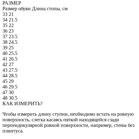
РАЗМЕР
Размер обуви
Длина стопы, см
33
21
34
21.5
35
22
36
23
37
23.5
38
24.5
39
25
40
25.5
41
26.5
42
27
43
27.5
44
28.5
45
29
46
29.5
47
30
48
30.5
КАК ИЗМЕРИТЬ?
Чтобы измерить длину ступни, необходимо встать на ровную
поверхность, слегка касаясь пяткой находящейся сзади
перпендикулярной ровной поверхности, например, стены без
плинтуса.