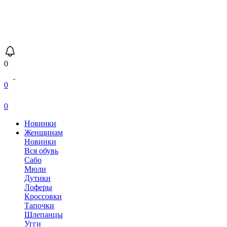
0
0
0
Новинки
Женщинам
Новинки
Вся обувь
Сабо
Мюли
Дутики
Лоферы
Кроссовки
Тапочки
Шлепанцы
Угги