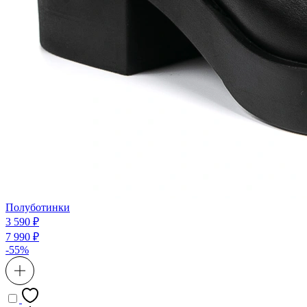
Полуботинки
3 590 ₽
7 990 ₽
-55%