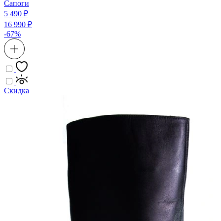
Сапоги
5 490 ₽
16 990 ₽
-67%
Скидка