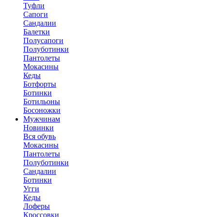
Туфли
Сапоги
Сандалии
Балетки
Полусапоги
Полуботинки
Пантолеты
Мокасины
Кеды
Ботфорты
Ботинки
Ботильоны
Босоножки
Мужчинам
Новинки
Вся обувь
Мокасины
Пантолеты
Полуботинки
Сандалии
Ботинки
Угги
Кеды
Лоферы
Кроссовки