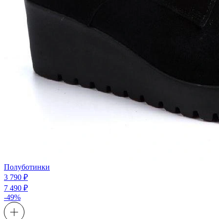
Полуботинки
3 790 ₽
7 490 ₽
-49%