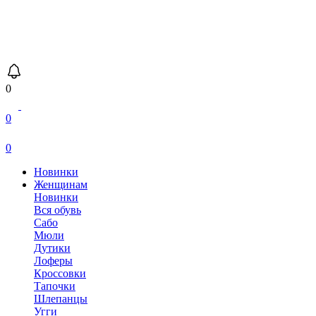
0
0
0
Новинки
Женщинам
Новинки
Вся обувь
Сабо
Мюли
Дутики
Лоферы
Кроссовки
Тапочки
Шлепанцы
Угги