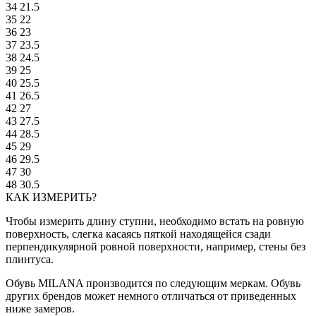
34
21.5
35
22
36
23
37
23.5
38
24.5
39
25
40
25.5
41
26.5
42
27
43
27.5
44
28.5
45
29
46
29.5
47
30
48
30.5
КАК ИЗМЕРИТЬ?
Чтобы измерить длину ступни, необходимо встать на ровную
поверхность, слегка касаясь пяткой находящейся сзади
перпендикулярной ровной поверхности, например, стены без
плинтуса.
Обувь MILANA производится по следующим меркам. Обувь
других брендов может немного отличаться от приведенных
ниже замеров.