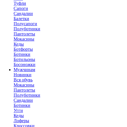
Туфли
Сапоги
Сандалии
Балетки
Полусапоги
Полуботинки
Пантолеты
Мокасины
Кеды
Ботфорты
Ботинки
Ботильоны
Босоножки
Мужчинам
Новинки
Вся обувь
Мокасины
Пантолеты
Полуботинки
Сандалии
Ботинки
Угги
Кеды
Лоферы
Кроссовки