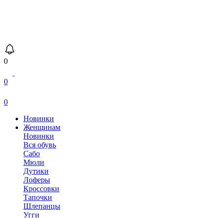
0
0
0
Новинки
Женщинам
Новинки
Вся обувь
Сабо
Мюли
Дутики
Лоферы
Кроссовки
Тапочки
Шлепанцы
Угги