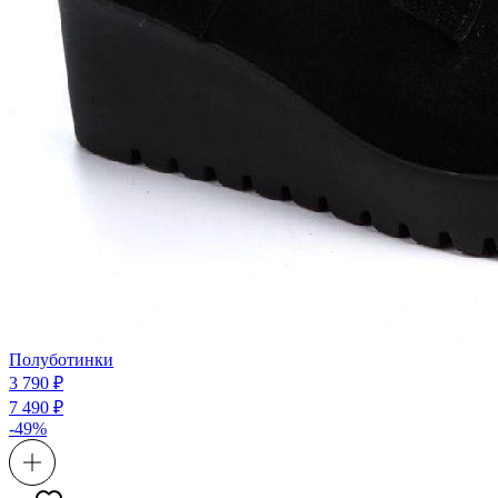
Полуботинки
3 790 ₽
7 490 ₽
-49%