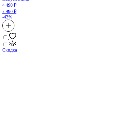
4 490 ₽
7 990 ₽
-43%
Скидка