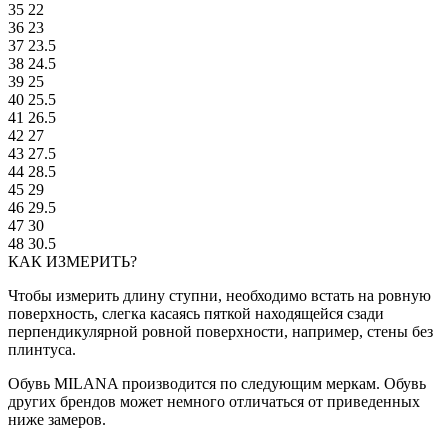
35
22
36
23
37
23.5
38
24.5
39
25
40
25.5
41
26.5
42
27
43
27.5
44
28.5
45
29
46
29.5
47
30
48
30.5
КАК ИЗМЕРИТЬ?
Чтобы измерить длину ступни, необходимо встать на ровную
поверхность, слегка касаясь пяткой находящейся сзади
перпендикулярной ровной поверхности, например, стены без
плинтуса.
Обувь MILANA производится по следующим меркам. Обувь
других брендов может немного отличаться от приведенных
ниже замеров.