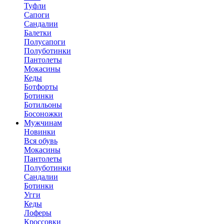
Туфли
Сапоги
Сандалии
Балетки
Полусапоги
Полуботинки
Пантолеты
Мокасины
Кеды
Ботфорты
Ботинки
Ботильоны
Босоножки
Мужчинам
Новинки
Вся обувь
Мокасины
Пантолеты
Полуботинки
Сандалии
Ботинки
Угги
Кеды
Лоферы
Кроссовки