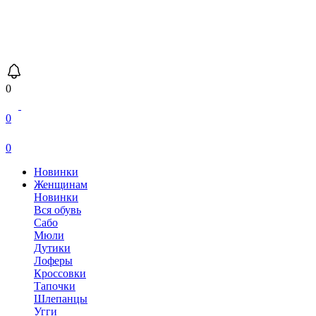
0
0
0
Новинки
Женщинам
Новинки
Вся обувь
Сабо
Мюли
Дутики
Лоферы
Кроссовки
Тапочки
Шлепанцы
Угги