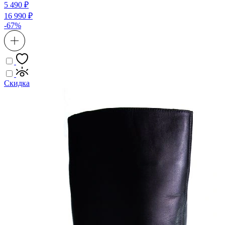
5 490 ₽
16 990 ₽
-67%
Скидка