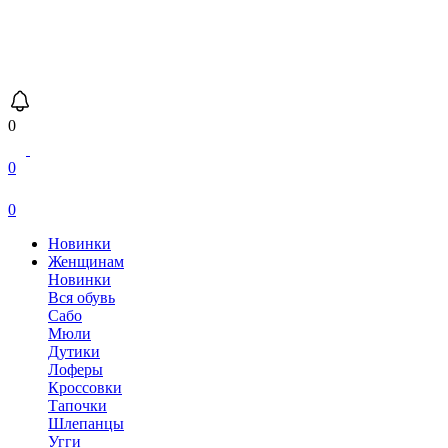
0
0
0
Новинки
Женщинам
Новинки
Вся обувь
Сабо
Мюли
Дутики
Лоферы
Кроссовки
Тапочки
Шлепанцы
Угги