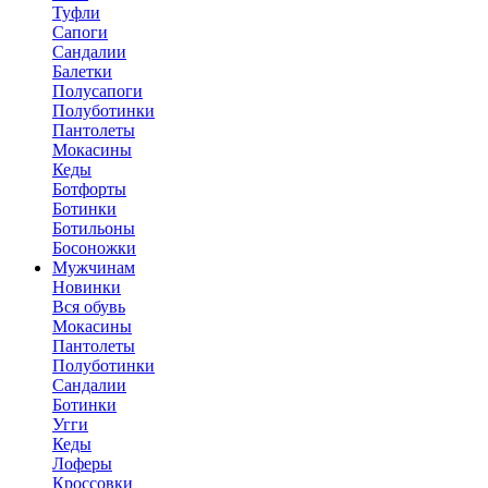
Туфли
Сапоги
Сандалии
Балетки
Полусапоги
Полуботинки
Пантолеты
Мокасины
Кеды
Ботфорты
Ботинки
Ботильоны
Босоножки
Мужчинам
Новинки
Вся обувь
Мокасины
Пантолеты
Полуботинки
Сандалии
Ботинки
Угги
Кеды
Лоферы
Кроссовки