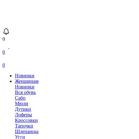
0
0
0
Новинки
Женщинам
Новинки
Вся обувь
Сабо
Мюли
Дутики
Лоферы
Кроссовки
Тапочки
Шлепанцы
Угги