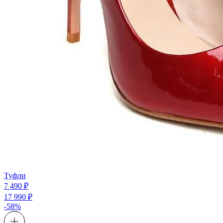
Туфли
7 490 ₽
17 990 ₽
-58%