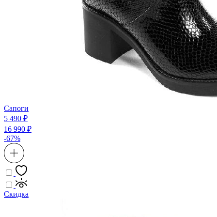
Сапоги
5 490 ₽
16 990 ₽
-67%
Скидка