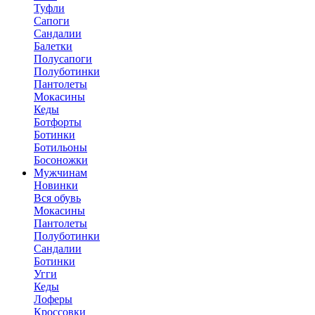
Туфли
Сапоги
Сандалии
Балетки
Полусапоги
Полуботинки
Пантолеты
Мокасины
Кеды
Ботфорты
Ботинки
Ботильоны
Босоножки
Мужчинам
Новинки
Вся обувь
Мокасины
Пантолеты
Полуботинки
Сандалии
Ботинки
Угги
Кеды
Лоферы
Кроссовки