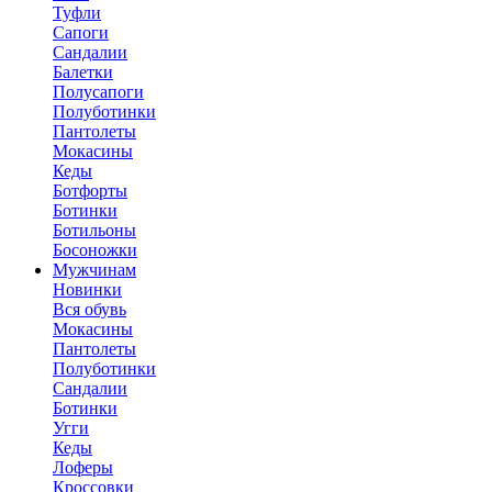
Туфли
Сапоги
Сандалии
Балетки
Полусапоги
Полуботинки
Пантолеты
Мокасины
Кеды
Ботфорты
Ботинки
Ботильоны
Босоножки
Мужчинам
Новинки
Вся обувь
Мокасины
Пантолеты
Полуботинки
Сандалии
Ботинки
Угги
Кеды
Лоферы
Кроссовки