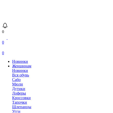
0
0
0
Новинки
Женщинам
Новинки
Вся обувь
Сабо
Мюли
Дутики
Лоферы
Кроссовки
Тапочки
Шлепанцы
Угги