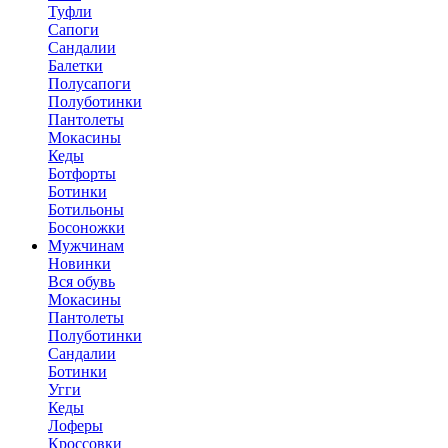
Туфли
Сапоги
Сандалии
Балетки
Полусапоги
Полуботинки
Пантолеты
Мокасины
Кеды
Ботфорты
Ботинки
Ботильоны
Босоножки
Мужчинам
Новинки
Вся обувь
Мокасины
Пантолеты
Полуботинки
Сандалии
Ботинки
Угги
Кеды
Лоферы
Кроссовки