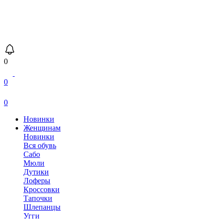
0
0
0
Новинки
Женщинам
Новинки
Вся обувь
Сабо
Мюли
Дутики
Лоферы
Кроссовки
Тапочки
Шлепанцы
Угги