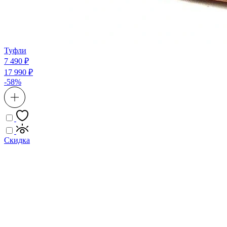
Туфли
7 490 ₽
17 990 ₽
-58%
Скидка