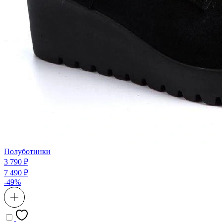
Полуботинки
3 790 ₽
7 490 ₽
-49%