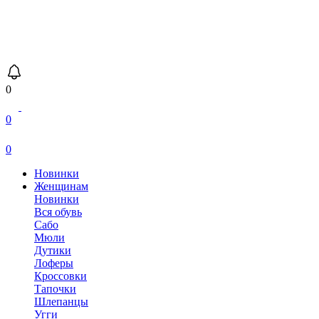
0
0
0
Новинки
Женщинам
Новинки
Вся обувь
Сабо
Мюли
Дутики
Лоферы
Кроссовки
Тапочки
Шлепанцы
Угги