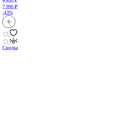
7 990 ₽
-43%
Скидка