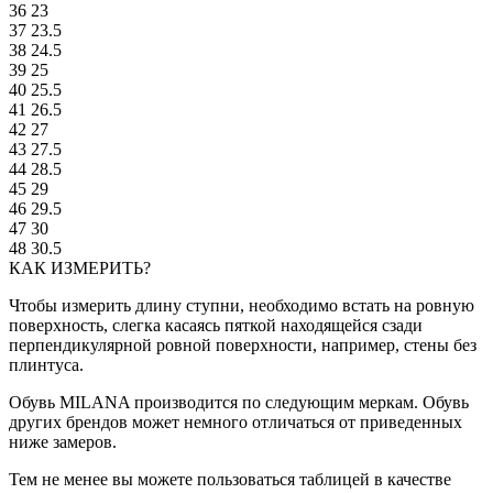
36
23
37
23.5
38
24.5
39
25
40
25.5
41
26.5
42
27
43
27.5
44
28.5
45
29
46
29.5
47
30
48
30.5
КАК ИЗМЕРИТЬ?
Чтобы измерить длину ступни, необходимо встать на ровную
поверхность, слегка касаясь пяткой находящейся сзади
перпендикулярной ровной поверхности, например, стены без
плинтуса.
Обувь MILANA производится по следующим меркам. Обувь
других брендов может немного отличаться от приведенных
ниже замеров.
Тем не менее вы можете пользоваться таблицей в качестве