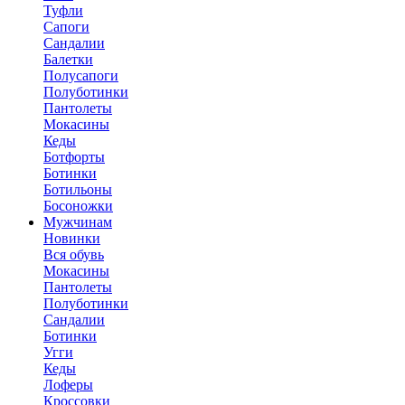
Туфли
Сапоги
Сандалии
Балетки
Полусапоги
Полуботинки
Пантолеты
Мокасины
Кеды
Ботфорты
Ботинки
Ботильоны
Босоножки
Мужчинам
Новинки
Вся обувь
Мокасины
Пантолеты
Полуботинки
Сандалии
Ботинки
Угги
Кеды
Лоферы
Кроссовки